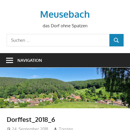
Zum
Inhalt
Meusebach
springen
das Dorf ohne Spatzen
Suchen
SUCHEN
nach:
NAVIGATION
Dorffest_2018_6
24. September 2018
Torsten