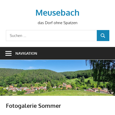
Zum
Inhalt
Meusebach
springen
das Dorf ohne Spatzen
Suchen
SUCHEN
nach:
NAVIGATION
Fotogalerie Sommer