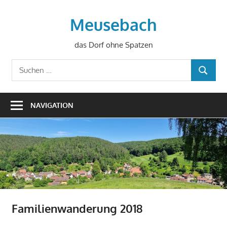
Zum
Inhalt
Meusebach
springen
das Dorf ohne Spatzen
Suchen
SUCHEN
nach:
NAVIGATION
Familienwanderung 2018