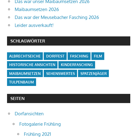
Das war unser Maibaumsetzen 2026
Maibaumsetzen 2026
Das war der Meusebacher Fasching 2026
Leider ausverkauft!
SCHLAGWÖRTER
ALBRECHTSEICHE
DORFFEST
FASCHING
FILM
HISTORISCHE ANSICHTEN
KINDERFASCHING
MAIBAUMSETZEN
SEHENSWERTES
SPATZENJÄGER
TULPENBAUM
SEITEN
Dorfansichten
Fotogalerie Frühling
Frühling 2021