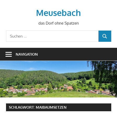
Zum
Inhalt
Meusebach
springen
das Dorf ohne Spatzen
Suchen
SUCHEN
nach:
NAVIGATION
SCHLAGWORT:
MAIBAUMSETZEN