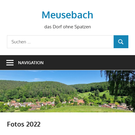
Zum
Inhalt
Meusebach
springen
das Dorf ohne Spatzen
Suchen
SUCHEN
nach:
NAVIGATION
Fotos 2022