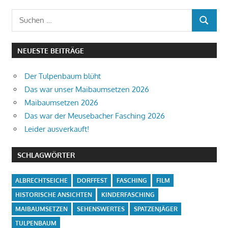
Suchen
SUCHEN
nach:
NEUESTE BEITRÄGE
Der Tulpenbaum blüht
Das war unser Maibaumsetzen 2026
Maibaumsetzen 2026
Das war der Meusebacher Fasching 2026
Leider ausverkauft!
SCHLAGWÖRTER
ALBRECHTSEICHE
DORFFEST
FASCHING
FILM
HISTORISCHE ANSICHTEN
KINDERFASCHING
MAIBAUMSETZEN
SEHENSWERTES
SPATZENJÄGER
TULPENBAUM