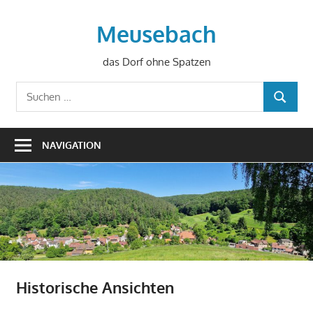
Zum
Inhalt
Meusebach
springen
das Dorf ohne Spatzen
Suchen
SUCHEN
nach:
NAVIGATION
Historische Ansichten