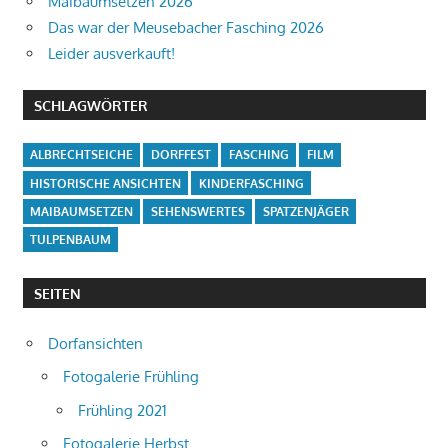
Maibaumsetzen 2026
Das war der Meusebacher Fasching 2026
Leider ausverkauft!
SCHLAGWÖRTER
ALBRECHTSEICHE
DORFFEST
FASCHING
FILM
HISTORISCHE ANSICHTEN
KINDERFASCHING
MAIBAUMSETZEN
SEHENSWERTES
SPATZENJÄGER
TULPENBAUM
SEITEN
Dorfansichten
Fotogalerie Frühling
Frühling 2021
Fotogalerie Herbst