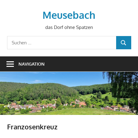
Zum
Inhalt
Meusebach
springen
das Dorf ohne Spatzen
Suchen
SUCHEN
nach:
NAVIGATION
Franzosenkreuz